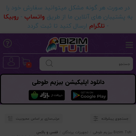
در صورت هر گونه مشکل میتوانید سفارش خود را
به پشتیبان های آنلاین ما از طریق
واتساپ
-
روبیکا
-
تلگرام
ارسال کنید تا ثبت گردد
0
دانلود اپلیکیشن بیزیم طوطی
قفس و باکس
جستجوی پیشرفته
مرتب‌سازی بر اساس محبوبیت
Bizim Tuti بیزیم طوطی
/
تجهیزات پرندگان
/
قفس و باکس