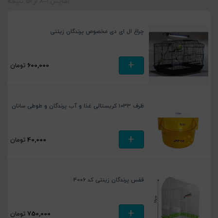
نمایش 1–8 از 51 نتیجه
چراغ ال ای دی مخصوص پرندگان زینتی
+
600,000
تومان
ظرف 1033 کریستالی غذا و آب پرندگان و طوطی سانان
+
40,000
تومان
قفس پرندگان زینتی کد 4006
+
750,000
تومان