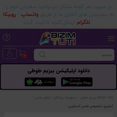
در صورت هر گونه مشکل میتوانید سفارش خود را
به پشتیبان های آنلاین ما از طریق
واتساپ
-
روبیکا
-
تلگرام
ارسال کنید تا ثبت گردد
0
دانلود اپلیکیشن بیزیم طوطی
Bizim Tuti بیزیم طوطی
/
تجهیزات پرندگان
/
لوازم جانبی
/
آبخوری مخصوص قفس کاسکویی