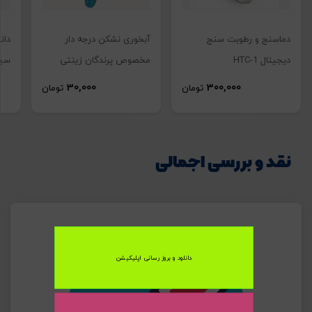
دماسنج و رطوبت سنج
آبخوری نشکن درجه دار
دان
دیجیتال HTC-1
مخصوص پرندگان زینتی
سیل
تصاویر رسمی
30,000
300,000
تومان
تومان
دانخوری
مکانیزه جاوا
نقد و بررسی اجمالی
اشتراک گذاری در شبکه های اجتماعی
دانلود و بروز رسانی اپلیکیشن
ارسال به ایمیل