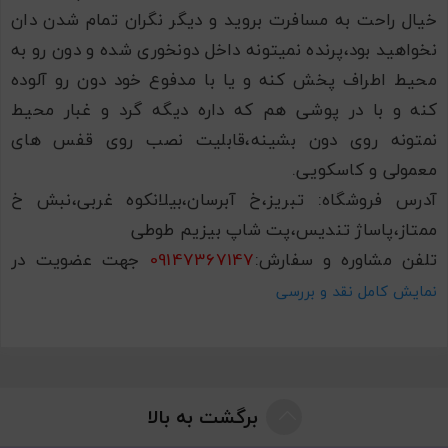
خیال راحت به مسافرت بروید و دیگر نگران تمام شدن دان
نخواهید بود،پرنده نمیتونه داخل دونخوری شده و دون رو به
محیط اطراف پخش کنه و یا با مدفوع خود دون رو آلوده
کنه و با در پوشی هم که داره دیگه گرد و غبار محیط
نمتونه روی دون بشینه،قابلیت نصب روی قفس های
معمولی و کاسکویی.
آدرس فروشگاه: تبریز،خ آبرسان،بیلانکوه غربی،نبش خ
ممتاز،پاساژ تندیس،پت شاپ بیزیم طوطی
تلفن مشاوره و سفارش:
09147367147
جهت عضویت در
پیج اینستاگرامی فروشگاه بیزیم طوطی
bizim_tuti
نمایش کامل نقد و بررسی
مراجعه فرمایید.
آبخوری ضد جلبک نشکن اردشیر
لانه مکانیزه جاوا
وان بیرونی قفس مخصوص طوطی برزیلی و مرغ عشق و
برگشت به بالا
قناری