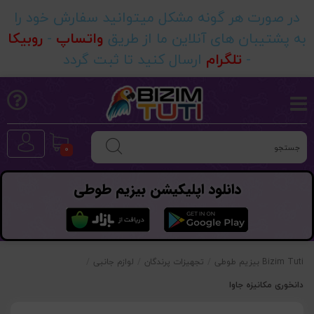
در صورت هر گونه مشکل میتوانید سفارش خود را
به پشتیبان های آنلاین ما از طریق
واتساپ
-
روبیکا
-
تلگرام
ارسال کنید تا ثبت گردد
0
دانلود اپلیکیشن بیزیم طوطی
Bizim Tuti بیزیم طوطی
/
تجهیزات پرندگان
/
لوازم جانبی
/
دانخوری مکانیزه جاوا