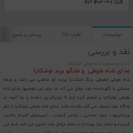
وزن :یک کیلو گرم
توضیحات
نظرات (0)
پرسش و پاسخ
نقد و بررسی
غذای مخصوص شاه طوطی اوشکایا
غذای شاه طوطی و ملنگو برند اوشکایا
شاه طوطی (طوطی بزرگ اسکندر) پرنده ای عاطفی می باشد و رابطه
عمیقی با نگهدارنده خود برقرار می کند ما برای این طوطیها غذای شاه
طوطی اوشکایا را قراهم کرده ایم تا نزدیکترین تشابه را به آنچه در
زادگاه خود مصرف می کند داشته باشد. غذای شاه طوطی اوشکایا از نظر
ویتامینها ، مواد معدنی ، عناصر کمیاب ، اسیدهای آمینه بالانس
گردیده و تمام نیاز پرنده را در تمام مراحل رشد تامین می کند. شما می
توانید روزانه به همراه غذای شاه طوطی اوشکایا ، میوه و سیفی جات