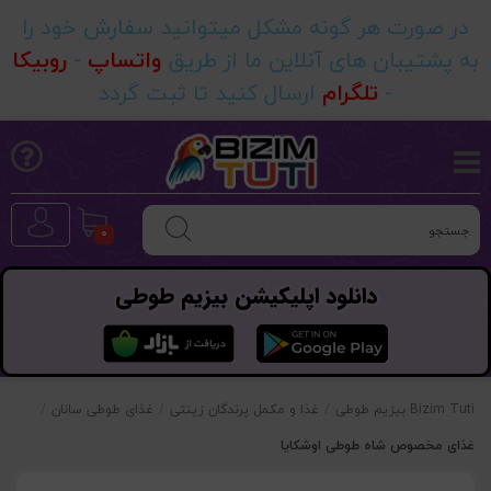
در صورت هر گونه مشکل میتوانید سفارش خود را
به پشتیبان های آنلاین ما از طریق
واتساپ
-
روبیکا
-
تلگرام
ارسال کنید تا ثبت گردد
0
دانلود اپلیکیشن بیزیم طوطی
Bizim Tuti بیزیم طوطی
/
غذا و مکمل پرندگان زینتی
/
غذای طوطی سانان
/
غذای مخصوص شاه طوطی اوشکایا