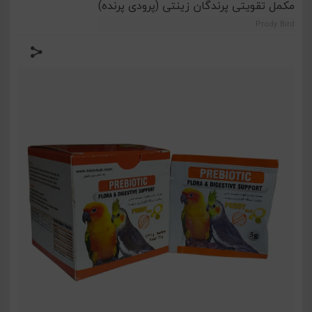
مکمل تقویتی پرندگان زینتی (پرودی پرنده)
Prody Bird