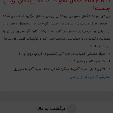
Prody Bird مکمل تقویت کننده پرندگان زینتی
چیست؟
پرودی پرنده مکمل تقویتی پرندگان زینتی شامل ترکیبات مشتق شده
از مخمر ساکارومایسس سرویزیه است. آنچه در این محصول وجود دارد
از اتولیز و هیدرولیز مخمر در کارخانه شرکت کاوشگر سپهر جوان با
بهترین تکنولوژی و مهندسی بدست می آید و ترکیبات اصلی آن شامل
موارد زیر است:
مواد معدنی کمیاب در فرم آلی (سلنیوم، کروم، روی و…)
کلیه ویتامین های گروه B
۱۹ پروفایل اسید آمینه چپگرد شامل همه اسید آمینه ضروری
جداره سلولی مخمر (مانان الیگو ساکارید ها و بتاگلوکان ها و…)
نمایش کامل نقد و بررسی
مکمل تقویت زیبایی پر و پوست پرندگان زینتی
چه کاربردی دارد؟
استفاده از پرودی پرنده در شرایط زیر توصیه می شود:
مشکلات پریزی
برگشت به بالا