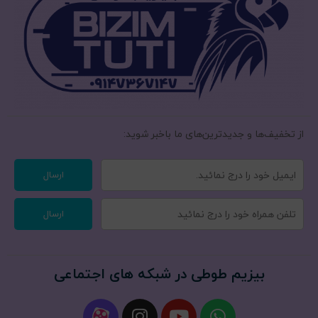
سرلاک مخصوص طوطی سانان هاگن کانادا
آدرس:تبریز،خ آبرسان،بیلانکوه غربی،جنب مجتمع شمس،پاساژ
تندیس،پت شاپ بیزیم طوطی
از تخفیف‌ها و جدیدترین‌های ما‌ باخبر شوید:
ارسال
ارسال
بیزیم طوطی در شبکه های اجتماعی