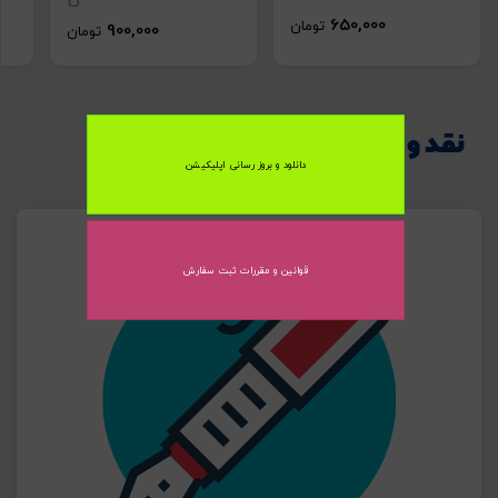
تا
قفس 1032 ،
650,000
تومان
900,000
تومان
1033 و …
اشتراک گذاری در شبکه های اجتماعی
طوطی سانان
نقد و بررسی اجمالی
دانلود و بروز رسانی اپلیکیشن
ارسال به ایمیل
قوانین و مقررات ثبت سفارش
ارسال