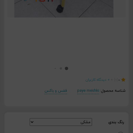
0
(0)
0
دیدگاه کاربران
شناسه محصول:
paye meshki
قفس و باکس
رنگ بندی