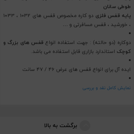
طوطی سانان
پایه قفس فلزی
دو کاره مخصوص قفس های 1032 ، 1033
، خورشید ، قفس مسافرتی و …
دوکاره (دو حالته) : جهت استفاده انواع
قفس های
بزرگ و
کوچک
استاندارد بازاری قابل استفاده می باشد.
ایده آل برای انواع قفس های عرض 46 / 47 سانت
اندازه پایه :ارتفاع 62 سانت ،طول 46 عرض 46
نمایش کامل نقد و بررسی
جنس : فلزی بسیار باکیفیت و مقاوم
با قابلیت مونتاژ و دمونتاژ شدن
برگشت به بالا