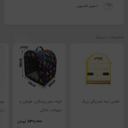
تحویل اکسپرس
محصولات مرتبط
تصاویر رسمی
قفس سه خم رنگی بزرگ
کوله حمل پرندگان، طوطی و
چوب
پایه قفس
حیوانات خانگی
زین
پرنده – پایه
830,000
تومان
فلزی دوکاره