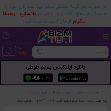
در صورت هر گونه مشکل میتوانید سفارش خود را
به پشتیبان های آنلاین ما از طریق
واتساپ
-
روبیکا
-
تلگرام
ارسال کنید تا ثبت گردد
0
دانلود اپلیکیشن بیزیم طوطی
Bizim Tuti بیزیم طوطی
/
تجهیزات پرندگان
/
قفس و باکس
/
پایه قفس پرنده – پایه فلزی دوکاره قفس 1032 ، 1033 و … طوطی سانان