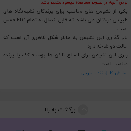
بودن آنچه در تصویر مشاهده میشود متغیر باشد
یکی از نشیمن های مناسب برای پرندگان نشیمنگاه های
طبیعی درختان می باشد که قابل اتصال به تمام نقاط قفس
است.
نام گذاری این نشیمن به خاطر شکل ظاهری آن است که
حالت دو شاخه دارد.
زبری این نشیمن برای اصلاح ناخن ها پوسته کف پا پرنده
مناسب است.
طول چوب نشیمنگاه حدودا ۳۰ سانتی متر و قطر آن حدودا
نمایش کامل نقد و بررسی
۲٫۵ سانتی متر است. و به خاطر طبیعی بودن آن ابعاد و
اندازه دقیقی از آن نمی توان در اختیار شما قرار داد.
در مراحل خرید در قسمت توضیحات حتما نژاد پرنده خود را
ذکر کنید که متناسب با جسه پرنده شما محصول ارسال
برگشت به بالا
شود.
تفاوتی که این محصول با نشیمن زبر بلند دارد در جنس