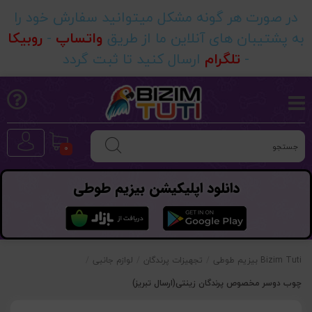
در صورت هر گونه مشکل میتوانید سفارش خود را
به پشتیبان های آنلاین ما از طریق
واتساپ
-
روبیکا
-
تلگرام
ارسال کنید تا ثبت گردد
0
دانلود اپلیکیشن بیزیم طوطی
Bizim Tuti بیزیم طوطی
/
تجهیزات پرندگان
/
لوازم جانبی
/
چوب دوسر مخصوص پرندگان زینتی(ارسال تبریز)