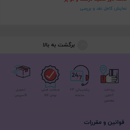
اسپری مخصوص پرندگان زینتی
نمایش کامل نقد و بررسی
پلت های پروتئین سیتاکوس اسپانیا مخصوص کاسکو و
شاه طوطی
آدرس:تبریز،خ آبرسان،بیلانکوه غربی،نبش خ ممتاز،پاساژ تندیس،پت
شاپ بیزیم طوطی
برگشت به بالا
پرداخت
پشتیبانی 24
ضمانت اصلی
تحویل
آنلاین
ساعته
بودن کالا
اکسپرس
مطمعن
قوانین و مقررات