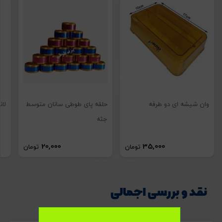
تصاویر رسمی
وان شیشه ای دو طرفه
حلقه پای طوطی سانان متوسط
لان
جثه
20,000
35,000
تومان
تومان
نقد و بررسی اجمالی
اشتراک گذاری در شبکه های اجتماعی