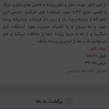
از این کاور جهت حمل و نقل پرنده با قفس های بازاری بزرگ
و قفس های 1032 مورد استفاده قرار میگیرد ،جنس این
کاور که از پارچه درجه یک و زیپ دار میباشد ،زمانیکه پرنده
خورد را به بیرون و یا کلنیک میبرید مورد استفاده قرار
میگیرد و از باد و سرما پرنده شما را حفاظت میکند و هم
میتوانید شب ها از استرس پرنده بکاهد.
ابعاد کاور:
طول :51cm
عرض:34cm
ارتفاع:40cm
نمایش کامل نقد و بررسی
کوله و کیف حمل پرنده مدل فضایی کپسولی
سرلاک مخصوص طوطی سانان هاگن کانادا
پلت میوه ای پرندگان زینتی دکتر چیکو
آدرس:تبریز،خ آبرسان،بیلانکوه غربی،جنب مجتمع شمس،پاساژ
برگشت به بالا
تندیس،پت شاپ بیزیم طوطی