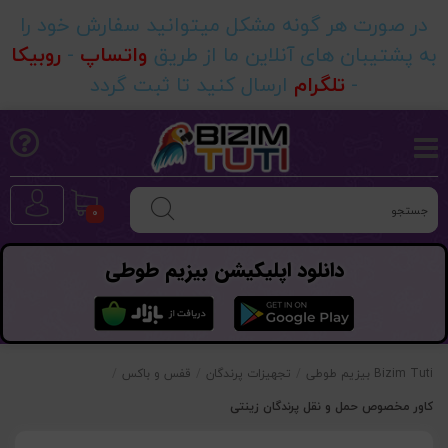
در صورت هر گونه مشکل میتوانید سفارش خود را
به پشتیبان های آنلاین ما از طریق
واتساپ
-
روبیکا
-
تلگرام
ارسال کنید تا ثبت گردد
0
دانلود اپلیکیشن بیزیم طوطی
Bizim Tuti بیزیم طوطی
/
تجهیزات پرندگان
/
قفس و باکس
/
کاور مخصوص حمل و نقل پرندگان زینتی