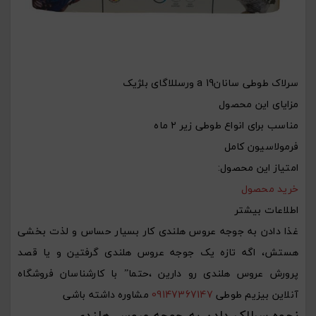
سرلاک طوطی سانانa 19 ورسللاگای بلژیک
مزایای این محصول
مناسب برای انواع طوطی زیر ۲ ماه
فرمولاسیون کامل
امتیاز این محصول:
خرید محصول
اطلاعات بیشتر
غذا دادن به جوجه عروس هلندی کار بسیار حساس و لذت بخشی
هستش، اگه تازه یک جوجه عروس هلندی گرفتین و یا قصد
پرورش عروس هلندی رو دارین ،حتما” با کارشناسان فروشگاه
آنلاین بیزیم طوطی
09147367147
مشاوره داشته باشی
نحوه سرلاک دادن به جوجه عروس هلندی