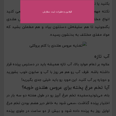
بکنید یا نه.
نکته مهم در مورد میوه و سبزیجات، تنوع اوناست. سعی کنید
قوانین و مقررات ثبت سفارش
انواع مختلف میوه و سبزیجات رو در رژیم غذای عروس هلندی
بگنجونید تا هم سلیقه‌ش دستتون بیاد و هم مطمئن بشید که
مواد مغذی مختلف به بدنشون رسیده.
آب تازه
علاوه بر تمام موارد بالا، آب تازه همیشه باید در دسترس پرنده قرار
داشته باشه. ظرف آب رو هم هر روز با آب و صابون خوب بشورید
و دوباره پر آب کنید. این مورد رو باید خیلی جدی بگیرید!
آیا تخم مرغ پخته برای عروس هلندی خوبه؟
بله، می‌تونیدسفیده تخم مرغ آبپز رو در طول هفته دو سه بار در
اختیار پرنده گذاشت ،سعی شود به خاطر دیر هضم بودن تخم مرغ
اوایل روز به پرنده داده شود و بیش از دو ساعت در جلوی پرنده