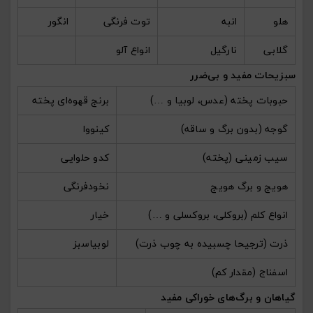
هلو
انبه
توت فرنگی
انگور
گلابی
نارگیل
انواع آلو
سبزیحات مفید و بی‌ضرر
حبوبات پخته (عدس، لوبیا و …)
برنج قهوه‌ای پخته
گوجه (بدون برگ و ساقه)
کینووا
سیب زمینی (پخته)
کدو حلوایی
هویج و برگ هویج
نخودفرنگی
انواع کلم (بروکلی، بروکسلی و …)
خیار
ذرت (ترجیحا چسبیده به چوب ذرت)
لوبیاسبز
اسفناج (مقدار کم)
گیاهان و برگ‌های خوراکی مفید