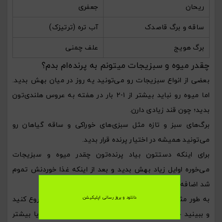
ریحان
جعفری
ساقه و برگ قاصدک
آب تره (ترتیزک)
برگ هویج
علف چمنی
چقدر میوه و سبزیجات میتونم به پرنده‌ام بدم؟
بعضی از انواع سبزیجات رو می‌تونید یه روز در میان بهش بدید.
اما میوه رو نباید بیشتر از ۱-۲ بار در هفته به عروس هلندی‌تون
بدید؛ چون قند زیادی دارن.
برگ‌های سبز و تازه مثل سبزی‌های خوراکی و ساقه گیاهان رو
می‌تونید همیشه در اختیار پرنده قرار بدید.
برای اینکه دستتون بیاد پرنده‌تون چقدر میوه و سبزیجات
می‌خوره اوایل زیاد بهش بدید و بعد از اینکه غذا خوردنش تموم
شد اضافه‌‌ش رو از قفسش بیرون بیارید.
به طور مثال با یک چهارم سیب یا یک سوم یه هویج شروع کنید
دانلود و بروز رسانی اپلیکیشن
و ببینید چقدرشو می‌خوره و آیا لازمه این مقدار رو کمتر یا بیشتر