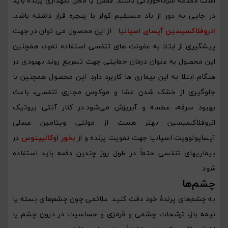
است مقدمۀ سرماخوردگی باشند. قفس یا محل نگهداری پرنده باید
در جایی به دور از باد مستقیم کولر یا پنجره قرار داشته باشد.
انروفلاکسیسین آپسای اسپانیا
از این محصول می توان در جهت
پیشگیری از ابتلا به عفونت های تنفسی استفاده نمود، همچنین
این محصول به عنوان درمان حمایتی جهت تسریع روند بهبودی در
هنگام ابتلا به این بیماری ها کاربرد دارد. این محصول همچنین با
جلوگیری از خشک شدن غشا و موکوس مجاری تنفسی، باعث
بهبود سرفه، عطسه و آبریزش می‌شود.در کنار آنتی بیوتیک
انروفلاکسیسین بهتر هست از مولتی ویتامین عسلی
آپساپولوویت اسپانیا جهت تقویت پرنده و از
بخور اوکالیپتوس
در
بیماریهای تنفسی حتماً در طول روز چندین دفعه باید استفاده
شود
چشم‌ها
به چشم‌های پرندۀ خود دقت کنید. علائمی چون چشم‌های بسته یا
نیمه باز، ترشحات چشمی و قرمزی و حساسیت در درون چشم یا