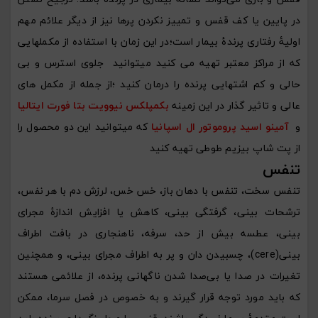
در پایین یا کف قفس و تمییز نکردن پرها نیز از دیگر علائم مهم
اولیۀ رفتاری پرندۀ بیمار است؛در این زمان با استفاده از مکملهایی
که از مراکز معتبر تهیه می کنید میتوانید جلوی استرس و بی
حالی و کم اشتهایی پرنده را درمان کنید ؛از جمله از مکمل های
عالی و تاثیر گذار در این زمینه
بکمپلکس نیوویت بتا فورت ایتالیا
و
آمینو اسید پروموتور ال اسپانیا
که میتوانید این دو محصول را
از پت شاپ بیزیم طوطی تهیه کنید
تنفس
تنفس سخت، تنفس با دهان باز، خس خس، لرزش دم با هر نفس،
ترشحات بینی، گرفتگی بینی، کاهش یا افزایش اندازۀ مجرای
بینی، عطسه بیش از حد، سرفه، ناهنجاری در بافت اطراف
بینی(cere)، چسبیدن دان و پر به اطراف مجرای بینی، و همچنین
تغیرات در صدا یا بی‌صدا شدن ناگهانی پرنده، از علائمی هستند
که باید مورد توجه قرار گیرند و به خصوص در فصل سرما، ممکن