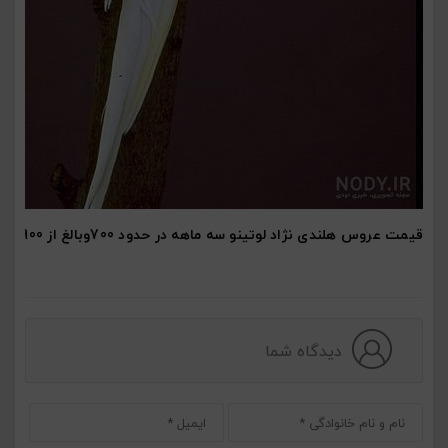
قیمت عروس هلندی نژاد لوتینو سه ماهه در حدود 700وبالغ از 900 الی 1/100
دیدگاه شما