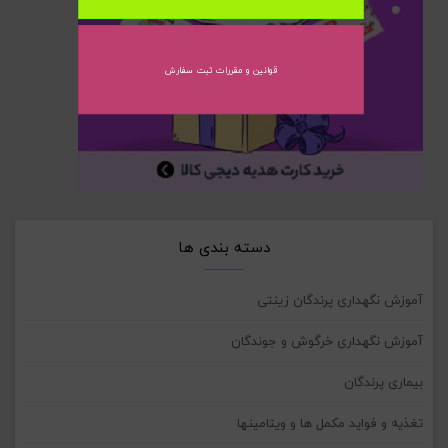
قوانین و مقررات ثبت سفارش
دسته بندی ها
آموزش نگهداری پرندگان زینتی
آموزش نگهداری خرگوش و جوندگان
بیماری پرندگان
تغذیه و فواید مکمل ها و ویتامینها