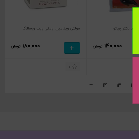
برند دکتر چیکو
مولتی ویتامین اومنی ویت ورسللاگا
180,000
140,000
+
تومان
تومان
0
14
13
12
→