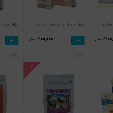
گن کانادا
سرلاک های انرژی سیتاکوس اسپانیا
سرلاک های پر
600,000
300
+
+
تومان
تومان
0
0
حراج !