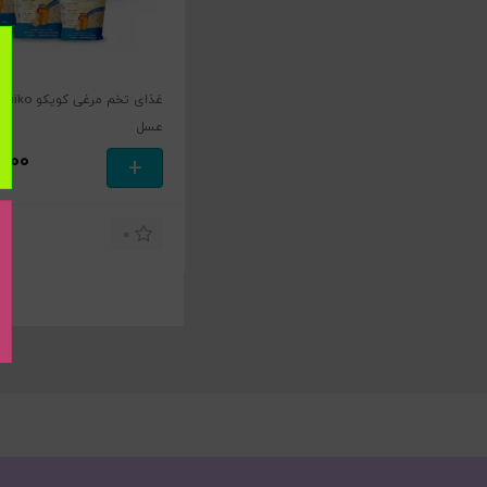
عسل
,000
+
0