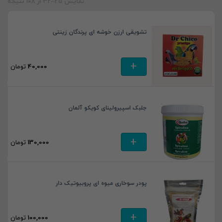
نمایش 25–32 از 108 نتیجه
تشویقی ارزن خوشه ای پرندگان زینتی
+
40,000
تومان
جلبک اسپیرولینای کویکو آلمان
+
130,000
تومان
پودر سوخاری میوه ای پروبیوتیک دار
+
100,000
تومان